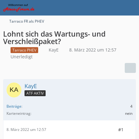
Tarraco FR als PHEV
Lohnt sich das Wartungs- und
Verschleißpaket?
KayE
8. März 2022 um 12:57
Tarraco PHEV
Unerledigt
KayE
ATF AKTIV
Beiträge
4
Karteneintrag
nein
#1
8. März 2022 um 12:57