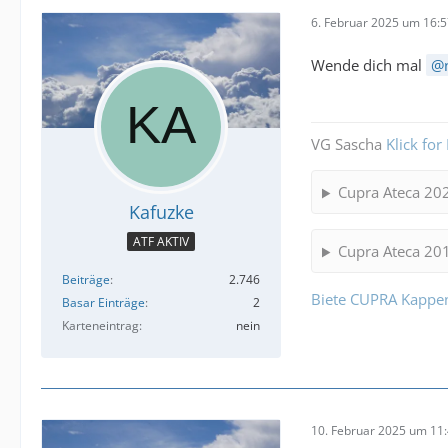
6. Februar 2025 um 16:
Wende dich mal
VG Sascha
Klick for 
Cupra Ateca 20
Kafuzke
ATF AKTIV
Cupra Ateca 20
Beiträge
2.746
Biete CUPRA Kappe
Basar Einträge
2
Karteneintrag
nein
10. Februar 2025 um 11