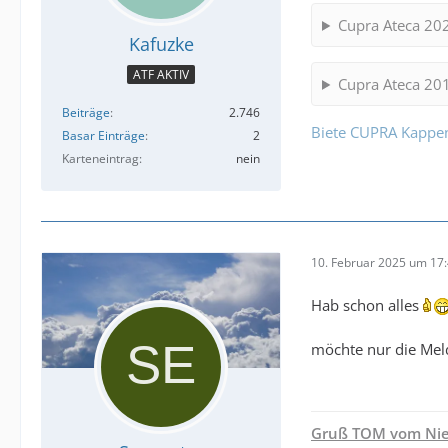
Cupra Ateca 20
Kafuzke
ATF AKTIV
Cupra Ateca 20
Beiträge
2.746
Biete CUPRA Kappe
Basar Einträge
2
Karteneintrag
nein
10. Februar 2025 um 17
Hab schon alles
möchte nur die Mel
Gruß TOM vom Nie