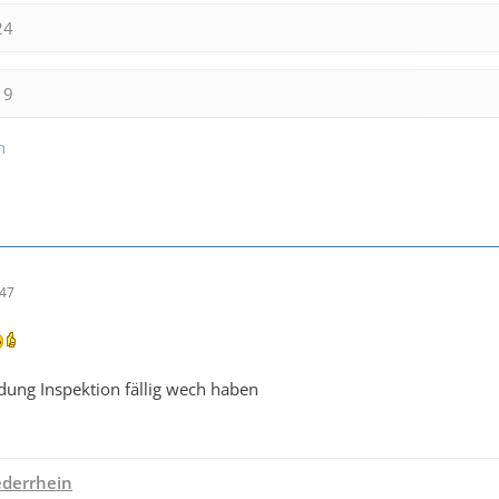
24
19
n
:47
dung Inspektion fällig wech haben
derrhein