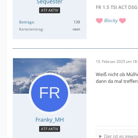
Sequester
FR 1.5 TSI ACT DSG
ATF AKTIV
Blacky
Beiträge
139
Karteneintrag
nein
10. Februar 2025 um 18
Weiß nicht ob Mülhei
dann da mal treffen.
Franky_MH
ATF AKTIV
Der ist es gewor