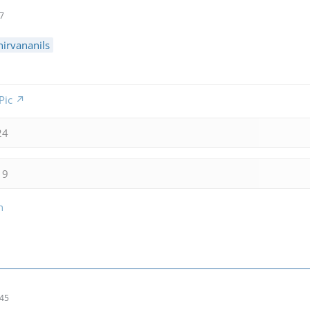
57
nirvananils
Pic
24
19
n
:45