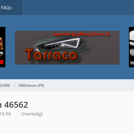
FAQs
EGORIE
OBDeleven (FK)
m 46562
16:56
Unerledigt