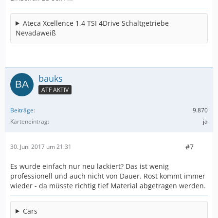
Der Inhalt kann nicht angezeigt werden, da Sie
keine Berechtigung haben, diesen Inhalt zu sehen.
Ateca Xcellence 1,4 TSI 4Drive Schaltgetriebe
Nevadaweiß
Der
hat die Leucht ausgebaut um mal nachzukuckn.
Hinter der Leuchte, mehr oder weniger im Bereich der
Ecke, sind die Bleche zusammen "gelegt" bzw. sollten
bauks
es. Die Stelle ist bei meinem "Aufgegangen".
Sorry, hab leider verpennt ein Foto bei ausgebauter
ATF AKTIV
Leuchte zumachen
.
Beiträge
9.870
Heute Rückruf bekommen das die Heckklappe neu
Karteneintrag
ja
kommt und die "alte" von Seat abgeholt wird zwecks
Untersuchung.
#7
30. Juni 2017 um 21:31
Scheint der erste Fall (letzte) zusein , jedenfalls hoffe Ich
das für alle anderen.
Es wurde einfach nur neu lackiert? Das ist wenig
Sobald Ich mehr weiß gibt's Meldung.
professionell und auch nicht von Dauer. Rost kommt immer
wieder - da müsste richtig tief Material abgetragen werden.
Cars