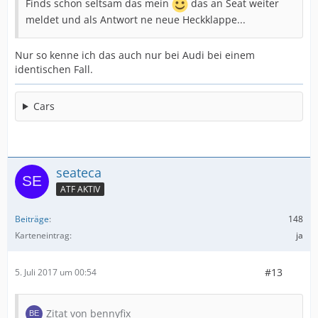
Finds schon seltsam das mein
das an Seat weiter
meldet und als Antwort ne neue Heckklappe...
Nur so kenne ich das auch nur bei Audi bei einem
identischen Fall.
Cars
seateca
ATF AKTIV
Beiträge
148
Karteneintrag
ja
#13
5. Juli 2017 um 00:54
Zitat von bennyfix