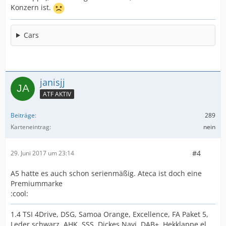
Konzern ist.
Cars
janisjj
ATF AKTIV
Beiträge
289
Karteneintrag
nein
#4
29. Juni 2017 um 23:14
A5 hatte es auch schon serienmäßig. Ateca ist doch eine
Premiummarke
:cool:
1.4 TSI 4Drive, DSG, Samoa Orange, Excellence, FA Paket 5,
Leder schwarz, AHK, SSS, Dickes Navi, DAB+, Hekklappe el.,