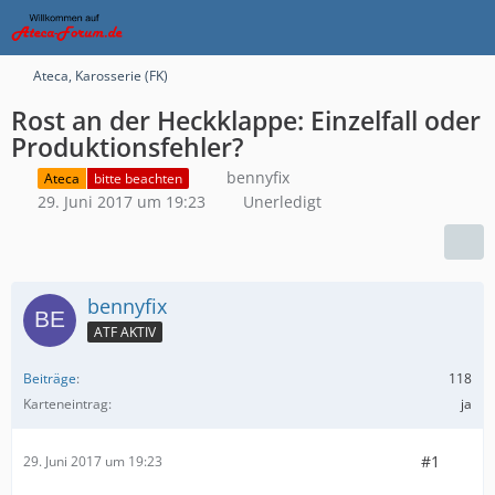
Ateca, Karosserie (FK)
Rost an der Heckklappe: Einzelfall oder
Produktionsfehler?
bennyfix
Ateca
bitte beachten
29. Juni 2017 um 19:23
Unerledigt
bennyfix
ATF AKTIV
Beiträge
118
Karteneintrag
ja
#1
29. Juni 2017 um 19:23