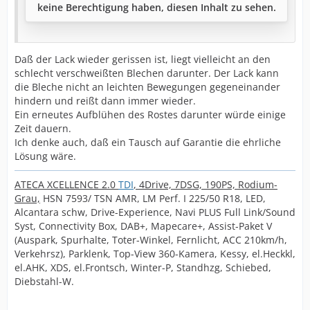
keine Berechtigung haben, diesen Inhalt zu sehen.
Daß der Lack wieder gerissen ist, liegt vielleicht an den
schlecht verschweißten Blechen darunter. Der Lack kann
die Bleche nicht an leichten Bewegungen gegeneinander
hindern und reißt dann immer wieder.
Ein erneutes Aufblühen des Rostes darunter würde einige
Zeit dauern.
Ich denke auch, daß ein Tausch auf Garantie die ehrliche
Lösung wäre.
ATECA XCELLENCE 2.0
TDI
, 4Drive, 7DSG, 190PS, Rodium-
Grau,
HSN 7593/ TSN AMR, LM Perf. I 225/50 R18, LED,
Alcantara schw, Drive-Experience, Navi PLUS Full Link/Sound
Syst, Connectivity Box, DAB+, Mapecare+, Assist-Paket V
(Auspark, Spurhalte, Toter-Winkel, Fernlicht, ACC 210km/h,
Verkehrsz), Parklenk, Top-View 360-Kamera, Kessy, el.Heckkl,
el.AHK, XDS, el.Frontsch, Winter-P, Standhzg, Schiebed,
Diebstahl-W.