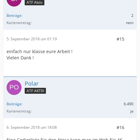
ATF Aktiv
Beiträge
2
Karteneintrag
nein
#15
5. September 2018 um 01:19
einfach nur klasse eure Arbeit !
Vielen Dank !
Polar
ATF AKTIV
Beiträge
6.490
Karteneintrag
ja
#16
6. September 2018 um 18:08
Eine Codierliste für den Ateca kann man im Web für 4€