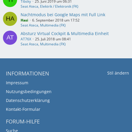
Tibsky
25. Juni 2019 um 06:31
Seat Ateca, Elektrik / Elektronik (FK)
Nachtmodus bei Google Maps mit Full Link
Hasi
6. September 2018 um 17:52
Seat Ateca, Multimedia (FK)
Absturz Virtual Cockpit & Multimedia Einheit
AT76X
25. Juli 2018 um 08:41
Seat Ateca, Multimedia (FK)
INFORMATIONEN
Stil ändern
Impressum
Nutzungsbedingungen
Datenschutzerklärung
Kontakt-Formular
FORUM-HILFE
Suche