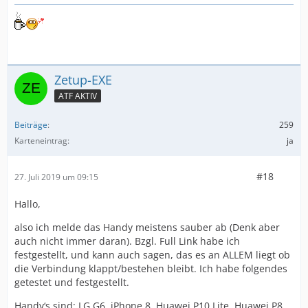
Zetup-EXE
ATF AKTIV
Beiträge
259
Karteneintrag
ja
#18
27. Juli 2019 um 09:15
Hallo,
also ich melde das Handy meistens sauber ab (Denk aber
auch nicht immer daran). Bzgl. Full Link habe ich
festgestellt, und kann auch sagen, das es an ALLEM liegt ob
die Verbindung klappt/bestehen bleibt. Ich habe folgendes
getestet und festgestellt.
Handy‘s sind: LG G6, iPhone 8, Huawei P10 Lite, Huawei P8