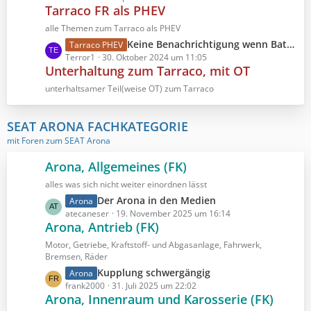
B
Tarraco FR als PHEV
t
g
e
z
e
alle Themen zum Tarraco als PHEV
i
t
L
Keine Benachrichtigung wenn Batterie voll
Tarraco PHEV
t
e
e
Terror1
30. Oktober 2024 um 11:05
r
B
Unterhaltung zum Tarraco, mit OT
t
ä
e
z
unterhaltsamer Teil(weise OT) zum Tarraco
g
i
t
e
t
e
r
SEAT ARONA FACHKATEGORIE
B
ä
mit Foren zum SEAT Arona
e
g
i
e
Arona, Allgemeines (FK)
t
r
alles was sich nicht weiter einordnen lässt
ä
L
Der Arona in den Medien
Arona
g
e
atecaneser
19. November 2025 um 16:14
e
Arona, Antrieb (FK)
t
z
Motor, Getriebe, Kraftstoff- und Abgasanlage, Fahrwerk,
t
Bremsen, Räder
e
L
Kupplung schwergängig
Arona
B
e
frank2000
31. Juli 2025 um 22:02
e
Arona, Innenraum und Karosserie (FK)
t