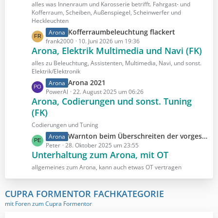
i
z
alles was Innenraum und Karosserie betrifft. Fahrgast- und
t
t
Kofferraum, Scheiben, Außenspiegel, Scheinwerfer und
r
Heckleuchten
e
ä
B
L
Kofferraumbeleuchtung flackert
Arona
g
e
e
frank2000
10. Juni 2026 um 19:36
e
Arona, Elektrik Multimedia und Navi (FK)
i
t
t
z
alles zu Beleuchtung, Assistenten, Multimedia, Navi, und sonst.
r
t
Elektrik/Elektronik
ä
e
L
Arona 2021
Arona
g
B
e
PowerAl
22. August 2025 um 06:26
e
e
Arona, Codierungen und sonst. Tuning
t
i
(FK)
z
t
t
Codierungen und Tuning
r
e
L
Warnton beim Überschreiten der vorgeschriebenen Höchstgeschwindigkeit dauerhaft ausschalten ?
Arona
ä
B
e
Peter
28. Oktober 2025 um 23:55
g
e
Unterhaltung zum Arona, mit OT
t
e
i
z
allgemeines zum Arona, kann auch etwas OT vertragen
t
t
r
e
ä
CUPRA FORMENTOR FACHKATEGORIE
B
g
mit Foren zum Cupra Formentor
e
e
i