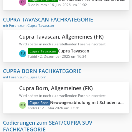
e
Diddibumm
16. Juni 2026 um 11:02
t
z
CUPRA TAVASCAN FACHKATEGORIE
t
mit Foren zum Cupra Tavascan
e
B
Cupra Tavascan, Allgemeines (FK)
e
Wird später in noch zu erstellenden Foren einsortiert.
i
L
Cupra Tavascan
Cupra Tavascan
t
e
Tubbi
2. Dezember 2025 um 16:34
r
t
ä
z
g
CUPRA BORN FACHKATEGORIE
t
e
mit Foren zum Cupra Born
e
B
Cupra Born, Allgemeines (FK)
e
Wird später in noch zu erstellenden Foren einsortiert.
i
L
Neuwagenabholung mit Schäden am Fahrzeug
Cupra Born
t
e
Kodi83
21. Mai 2026 um 13:26
r
t
ä
z
g
Codierungen zum SEAT/CUPRA SUV
t
e
FACHKATEGORIE
e