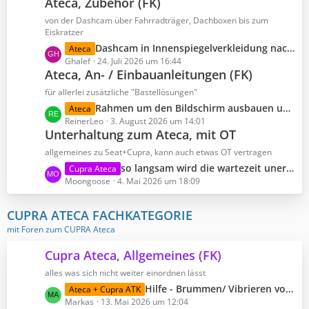
Ateca, Zubehör (FK)
t
e
e
z
von der Dashcam über Fahrradträger, Dachboxen bis zum
i
t
Eiskratzer
t
e
L
Dashcam in Innenspiegelverkleidung nachrüsten
Ateca
r
B
e
Ghalef
24. Juli 2026 um 16:44
ä
e
Ateca, An- / Einbauanleitungen (FK)
t
g
i
z
für allerlei zusätzliche "Bastellösungen"
e
t
t
L
Rahmen um den Bildschirm ausbauen um ans Lüftungsgitter zu gelangen
Ateca
r
e
e
ReinerLeo
3. August 2026 um 14:01
ä
B
Unterhaltung zum Ateca, mit OT
t
g
e
z
allgemeines zu Seat+Cupra, kann auch etwas OT vertragen
e
i
t
L
so langsam wird die wartezeit unerträglich
Cupra Ateca
t
e
e
Moongoose
4. Mai 2026 um 18:09
r
B
t
ä
e
z
CUPRA ATECA FACHKATEGORIE
g
i
t
e
mit Foren zum CUPRA Ateca
t
e
r
B
Cupra Ateca, Allgemeines (FK)
ä
e
g
alles was sich nicht weiter einordnen lässt
i
e
L
Hilfe - Brummen/ Vibrieren von der Beifahrerseite
Ateca + Cupra ATK
t
e
Markas
13. Mai 2026 um 12:04
r