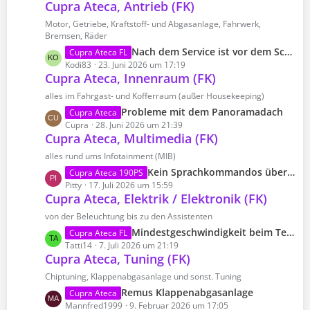
Cupra Ateca, Antrieb (FK)
t
ä
z
g
Motor, Getriebe, Kraftstoff- und Abgasanlage, Fahrwerk,
t
Bremsen, Räder
e
e
L
Nach dem Service ist vor dem Schaden
Cupra Ateca FL
B
e
Kodi83
23. Juni 2026 um 17:19
e
Cupra Ateca, Innenraum (FK)
t
i
z
alles im Fahrgast- und Kofferraum (außer Housekeeping)
t
t
L
Probleme mit dem Panoramadach
Cupra Ateca
r
e
e
Cupra
28. Juni 2026 um 21:39
ä
B
Cupra Ateca, Multimedia (FK)
t
g
e
z
alles rund ums Infotainment (MIB)
e
i
t
L
Kein Sprachkommandos über Siri
Cupra Ateca 190PS
t
e
e
Pitty
17. Juli 2026 um 15:59
r
B
Cupra Ateca, Elektrik / Elektronik (FK)
t
ä
e
z
von der Beleuchtung bis zu den Assistenten
g
i
t
e
L
Mindestgeschwindigkeit beim Tempomat umprogrammieren?
Cupra Ateca FL
t
e
e
Tatti14
7. Juli 2026 um 21:19
r
B
Cupra Ateca, Tuning (FK)
t
ä
e
z
Chiptuning, Klappenabgasanlage und sonst. Tuning
g
i
t
e
L
Remus Klappenabgasanlage
Cupra Ateca
t
e
e
Mannfred1999
9. Februar 2026 um 17:05