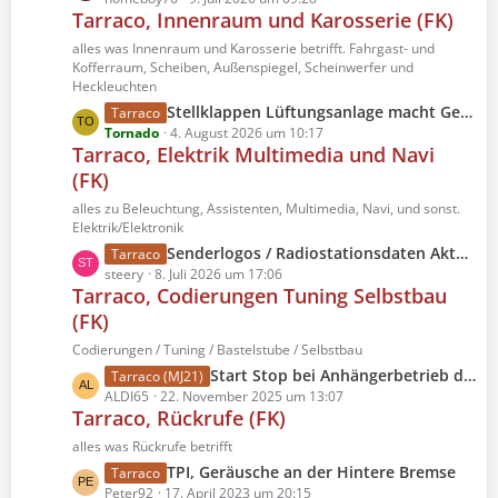
e
Tarraco, Innenraum und Karosserie (FK)
t
i
z
alles was Innenraum und Karosserie betrifft. Fahrgast- und
t
t
Kofferraum, Scheiben, Außenspiegel, Scheinwerfer und
r
Heckleuchten
e
ä
B
L
Stellklappen Lüftungsanlage macht Geräusche
Tarraco
g
e
e
Tornado
4. August 2026 um 10:17
e
Tarraco, Elektrik Multimedia und Navi
i
t
t
(FK)
z
r
t
alles zu Beleuchtung, Assistenten, Multimedia, Navi, und sonst.
ä
e
Elektrik/Elektronik
g
B
L
Senderlogos / Radiostationsdaten Aktualisierung für MIB2
Tarraco
e
e
e
steery
8. Juli 2026 um 17:06
i
Tarraco, Codierungen Tuning Selbstbau
t
t
(FK)
z
r
t
Codierungen / Tuning / Bastelstube / Selbstbau
ä
e
L
Start Stop bei Anhängerbetrieb deaktivieren
Tarraco (MJ21)
g
B
e
ALDI65
22. November 2025 um 13:07
e
e
Tarraco, Rückrufe (FK)
t
i
z
alles was Rückrufe betrifft
t
t
L
TPI, Geräusche an der Hintere Bremse
Tarraco
r
e
e
Peter92
17. April 2023 um 20:15
ä