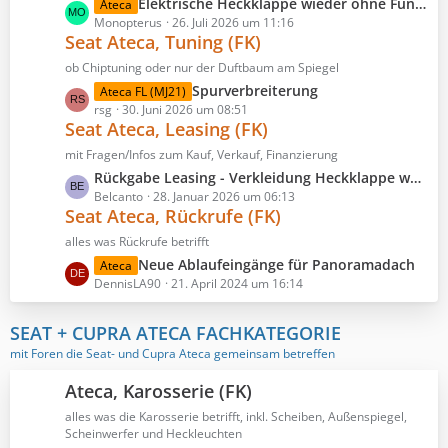
e
L
Elektrische Heckklappe wieder ohne Funktion
Ateca
t
e
e
Monopterus
26. Juli 2026 um 11:16
r
B
Seat Ateca, Tuning (FK)
t
ä
e
z
ob Chiptuning oder nur der Duftbaum am Spiegel
g
i
t
e
L
Spurverbreiterung
Ateca FL (MJ21)
t
e
e
rsg
30. Juni 2026 um 08:51
r
B
Seat Ateca, Leasing (FK)
t
ä
e
z
mit Fragen/Infos zum Kauf, Verkauf, Finanzierung
g
i
t
e
L
Rückgabe Leasing - Verkleidung Heckklappe wohl immer ein Problem ? gibt es Kulanz ?
t
e
e
Belcanto
28. Januar 2026 um 06:13
r
B
Seat Ateca, Rückrufe (FK)
t
ä
e
z
alles was Rückrufe betrifft
g
i
t
e
L
Neue Ablaufeingänge für Panoramadach
Ateca
t
e
e
DennisLA90
21. April 2024 um 16:14
r
B
t
ä
e
z
SEAT + CUPRA ATECA FACHKATEGORIE
g
i
t
e
mit Foren die Seat- und Cupra Ateca gemeinsam betreffen
t
e
r
B
Ateca, Karosserie (FK)
ä
e
g
alles was die Karosserie betrifft, inkl. Scheiben, Außenspiegel,
i
Scheinwerfer und Heckleuchten
e
t