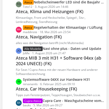
L
Nebelscheinwerfer LED sind die Baujahr übergreifend?
Ateca
r
e
Toto12
3. August 2026 um 14:46
ä
Ateca, Klima und Heizungen (FK)
t
g
z
Klimaanlage, Front und Heckscheibe, Spiegel-, Sitz-,
e
t
Lenkradheizung, Standheizung
e
L
Regelverhalten der Klimaanlage / Lüftung
Ateca
B
e
maddinste
18. Mai 2026 um 23:54
e
Ateca, Navigation (FK)
t
i
z
alles was die Navigation betrifft (nicht Multimedia)
t
t
L
Navi ohne plus - Daten und Update
Alle Modelle
r
e
e
JoMe
1. August 2026 um 21:47
ä
B
Ateca MIB 3 mit H31 + Software 04xx (ab
t
g
e
2024 UNECE) (FK)
z
e
i
t
Für Seat / Cupra Ateca mit der neuen Hardware und anderer
t
e
Softwarebezeichnung
r
B
L
Systemsoftware 04XX zur Hardware H31
ä
e
e
nirvananils
6. Februar 2025 um 09:10
g
i
Ateca, Car Housekeeping (FK)
t
e
t
z
Tipps zum Fensterputzen, Teppichsaugen, Staubwischen u.s.w.
r
t
L
Cupra Care - Waschgutscheine vom Händler
Cupra Ateca
ä
e
e
bauks
5. Mai 2026 um 09:27
g
B