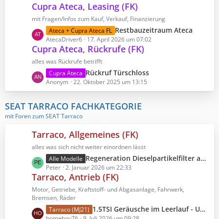
r
B
Cupra Ateca, Leasing (FK)
t
ä
e
z
mit Fragen/Infos zum Kauf, Verkauf, Finanzierung
g
i
t
e
L
Restbauzeitraum Ateca
Ateca + Cupra Ateca FL
t
e
e
AtecaDriver6
17. April 2026 um 07:02
r
B
Cupra Ateca, Rückrufe (FK)
t
ä
e
z
alles was Rückrufe betrifft
g
i
t
e
L
Rückruf Türschloss
Cupra Ateca
t
e
e
Anonym
22. Oktober 2025 um 13:15
r
B
t
ä
e
z
SEAT TARRACO FACHKATEGORIE
g
i
t
e
mit Foren zum SEAT Tarraco
t
e
r
B
Tarraco, Allgemeines (FK)
ä
e
g
alles was sich nicht weiter einordnen lässt
i
e
L
Regeneration Dieselpartikelfilter anzeigen lassen
Alle Modelle
t
e
Peter
2. Januar 2026 um 22:33
r
Tarraco, Antrieb (FK)
t
ä
z
g
Motor, Getriebe, Kraftstoff- und Abgasanlage, Fahrwerk,
t
Bremsen, Räder
e
e
L
1.5TSI Geräusche im Leerlauf - Unterdruck Leitungen
Tarraco (MJ21)
B
e
homeboy76
9. Juli 2026 um 09:28