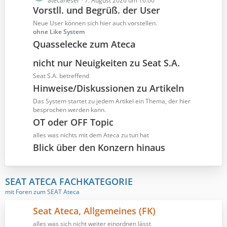
e
atecaneser
7. August 2026 um 16:00
Vorstll. und Begrüß. der User
t
z
Neue User können sich hier auch vorstellen.
t
ohne Like System
e
Quasselecke zum Ateca
B
e
nicht nur Neuigkeiten zu Seat S.A.
i
Seat S.A. betreffend
t
Hinweise/Diskussionen zu Artikeln
r
Das System startet zu jedem Artikel ein Thema, der hier
ä
besprochen werden kann.
g
OT oder OFF Topic
e
alles was nichts mit dem Ateca zu tun hat
Blick über den Konzern hinaus
SEAT ATECA FACHKATEGORIE
mit Foren zum SEAT Ateca
Seat Ateca, Allgemeines (FK)
alles was sich nicht weiter einordnen lässt