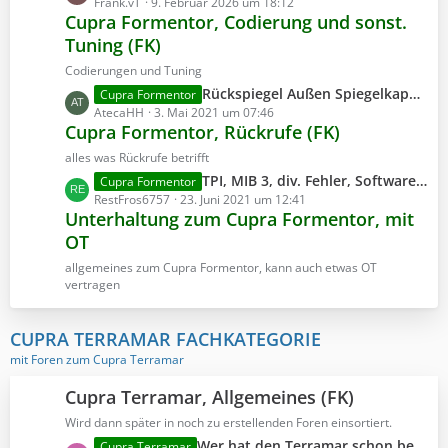
e
Frank.vT
9. Februar 2026 um 18:12
i
Cupra Formentor, Codierung und sonst.
t
t
Tuning (FK)
z
r
t
Codierungen und Tuning
ä
e
L
Rückspiegel Außen Spiegelkappe demontieren
Cupra Formentor
g
B
e
AtecaHH
3. Mai 2021 um 07:46
e
e
Cupra Formentor, Rückrufe (FK)
t
i
z
alles was Rückrufe betrifft
t
t
L
TPI, MIB 3, div. Fehler, Softwareversion 17xx
Cupra Formentor
r
e
e
RestFros6757
23. Juni 2021 um 12:41
ä
B
Unterhaltung zum Cupra Formentor, mit
t
g
e
OT
z
e
i
t
allgemeines zum Cupra Formentor, kann auch etwas OT
t
e
vertragen
r
B
ä
e
g
CUPRA TERRAMAR FACHKATEGORIE
i
e
mit Foren zum Cupra Terramar
t
r
Cupra Terramar, Allgemeines (FK)
ä
g
Wird dann später in noch zu erstellenden Foren einsortiert.
e
L
Wer hat den Terramar schon bestellt?
Cupra Terramar