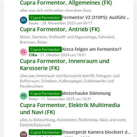
Cupra Formentor, Allgemeines (FK)
t
r
alles was sich nicht weiter einordnen lässt
ä
L
Formentor VZ (310PS): Ausführung DE vs. EU
Cupra Formentor
g
e
bauks
29. November 2023 um 09:17
e
Cupra Formentor, Antrieb (FK)
t
z
Motor, Getriebe, Kraftstoff- und Abgasanlage, Fahrwerk,
t
Bremsen, Räder
e
L
Ateca Felgen am Formentor?
Cupra Formentor
B
e
ClKa
31. Oktober 2024 um 18:01
e
Cupra Formentor, Innenraum und
t
i
Karosserie (FK)
z
t
t
alles was Innenraum und Karosserie betrifft. Fahrgast- und
r
e
Kofferraum, Scheiben, Außenspiegel, Scheinwerfer und
ä
B
Heckleuchten
g
e
L
Motorhaube Dämmung
Cupra Formentor
e
i
e
Peter
11. November 2025 um 10:31
t
Cupra Formentor, Elektrik Multimedia
t
r
und Navi (FK)
z
ä
t
alles zu Beleuchtung, Assistenten, Multimedia, Navi, und sonst.
g
e
Elektrik/Elektronik
e
B
L
Steuergerät Kamera blockiert die tiefe Position des Ladebodens
Cupra Formentor
e