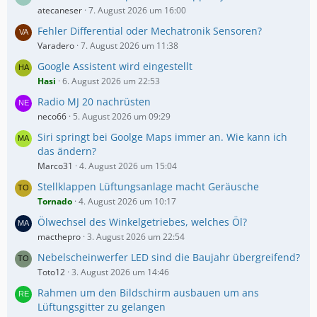
i
atecaneser
7. August 2026 um 16:00
t
Fehler Differential oder Mechatronik Sensoren?
r
Varadero
7. August 2026 um 11:38
ä
g
Google Assistent wird eingestellt
e
Hasi
6. August 2026 um 22:53
Radio MJ 20 nachrüsten
neco66
5. August 2026 um 09:29
Siri springt bei Goolge Maps immer an. Wie kann ich
das ändern?
Marco31
4. August 2026 um 15:04
Stellklappen Lüftungsanlage macht Geräusche
Tornado
4. August 2026 um 10:17
Ölwechsel des Winkelgetriebes, welches Öl?
macthepro
3. August 2026 um 22:54
Nebelscheinwerfer LED sind die Baujahr übergreifend?
Toto12
3. August 2026 um 14:46
Rahmen um den Bildschirm ausbauen um ans
Lüftungsgitter zu gelangen