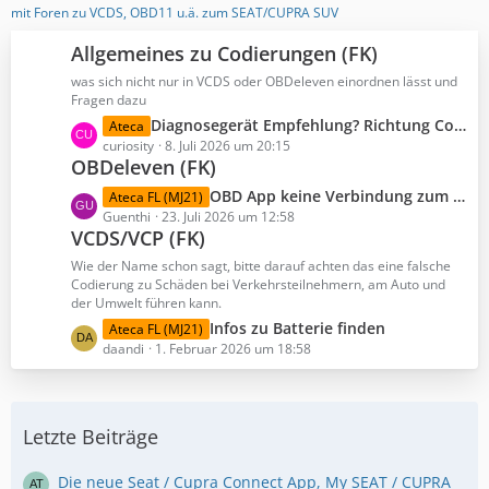
mit Foren zu VCDS, OBD11 u.ä. zum SEAT/CUPRA SUV
B
e
Allgemeines zu Codierungen (FK)
i
was sich nicht nur in VCDS oder OBDeleven einordnen lässt und
t
Fragen dazu
r
L
Diagnosegerät Empfehlung? Richtung Codierung
Ateca
ä
e
curiosity
8. Juli 2026 um 20:15
g
OBDeleven (FK)
t
e
z
L
OBD App keine Verbindung zum OBDAPP Server
Ateca FL (MJ21)
t
e
Guenthi
23. Juli 2026 um 12:58
e
VCDS/VCP (FK)
t
B
z
Wie der Name schon sagt, bitte darauf achten das eine falsche
e
t
Codierung zu Schäden bei Verkehrsteilnehmern, am Auto und
i
der Umwelt führen kann.
e
t
B
L
Infos zu Batterie finden
Ateca FL (MJ21)
r
e
e
daandi
1. Februar 2026 um 18:58
ä
i
t
g
t
z
e
r
t
Letzte Beiträge
ä
e
g
B
e
e
Die neue Seat / Cupra Connect App, My SEAT / CUPRA