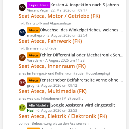
L
Kosten 4. Inspektion nach 5 Jahren
Cupra Ateca
e
Vincent Vega
22. Mai 2026 um 09:17
Seat Ateca, Motor / Getriebe (FK)
t
z
inkl. Kraftstoff- und Abgasanlage
t
L
Ölwechsel des Winkelgetriebes, welches Öl?
Ateca
e
e
macthepro
3. August 2026 um 22:54
B
Seat Ateca, Fahrwerk (FK)
t
e
z
inkl. Bremsen und Räder
i
t
L
Fehler Differential oder Mechatronik Sensoren?
Ateca
t
e
e
Varadero
7. August 2026 um 11:38
r
B
Seat Ateca, Innenraum (FK)
t
ä
e
z
alles im Fahrgast- und Kofferraum (außer Housekeeping)
g
i
t
e
L
Fensterheber Beifahrerseite vorne ohne Funktion
Ateca
t
e
e
grog
2. August 2026 um 09:12
r
B
Seat Ateca, Multimedia (FK)
t
ä
e
z
alles was das Infotainment (MIB) betrifft
g
i
t
e
L
Google Assistent wird eingestellt
Alle Modelle
t
e
e
Hasi
6. August 2026 um 22:53
r
B
Seat Ateca, Elektrik / Elektronik (FK)
t
ä
e
z
von der Beleuchtung bis zu den Assistenten
g
i
t