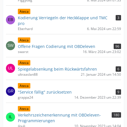
Piggybag
8. Mai 2024 um 07:33
Ateca
Kodierung Verriegeln der Heckklappe und TMC
3
pro
Eberhard
6. Mai 2024 um 22:59
Ateca
Offene Fragen Codierung mit OBDeleven
96
swarst
16. März 2024 um 23:02
Ateca
Spiegelabsenkung beim Rückwärtsfahren
6
ultraaslan88
21. Januar 2024 um 14:50
Ateca
"Service fällig" zurücksetzen
9
grappa24
14. Dezember 2023 um 22:39
Ateca
Verkehrszeichenerkennung mit OBDeleven-
180
Programmierungen
ilouli
10. November 2023 um 14:04