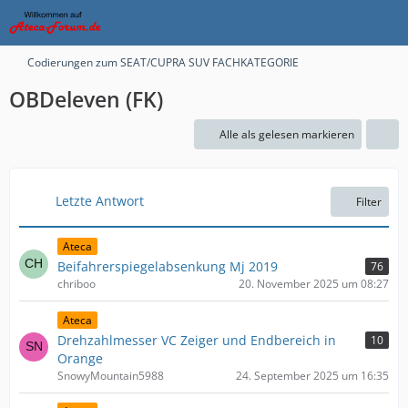
Codierungen zum SEAT/CUPRA SUV FACHKATEGORIE
OBDeleven (FK)
Alle als gelesen markieren
Letzte Antwort
Filter
Ateca
Beifahrerspiegelabsenkung Mj 2019
76
chriboo
20. November 2025 um 08:27
Ateca
Drehzahlmesser VC Zeiger und Endbereich in
10
Orange
SnowyMountain5988
24. September 2025 um 16:35